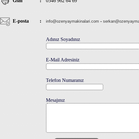
Gsm
:
0546 962 64 69
E-posta
:
-
info@ozenyaymakinalari.com
serkan@ozenyaymak
Adınız Soyadınız
E-Mail Adresiniz
Telefon Numaranız
Mesajınız