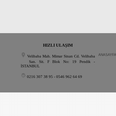
HIZLI ULAŞIM
ANASAYF
Velibaba Mah. Mimar Sinan Cd. Velibaba
San. Sit. F Blok No: 19 Pendik -
İSTANBUL
0216 307 38 95 - 0546 962 64 69